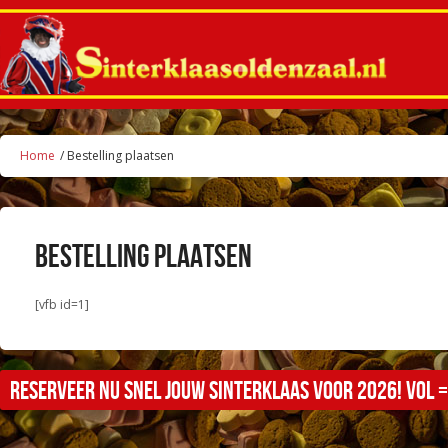
Home
/ Bestelling plaatsen
Bestelling plaatsen
[vfb id=1]
Reserveer nu snel jouw sinterklaas voor 2026! Vol =