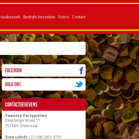
Huisbezoek
Bedrijfs bezoeken
Foto’s
Contact
Facebook
Volg ons
Contactgegevens
Twentse Partypieten
Deurningerstraat 11
7571BA Oldenzaal
Sven Lulofs
+31 (0)6 2851 8701