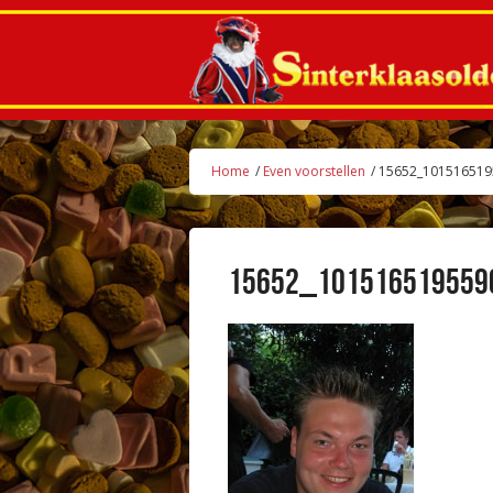
Home
/
Even voorstellen
/ 15652_10151651
15652_101516519559