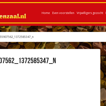
Home
Even voorstellen
Vrijwilligers gezocht
955907562_1372585347_n
07562_1372585347_n