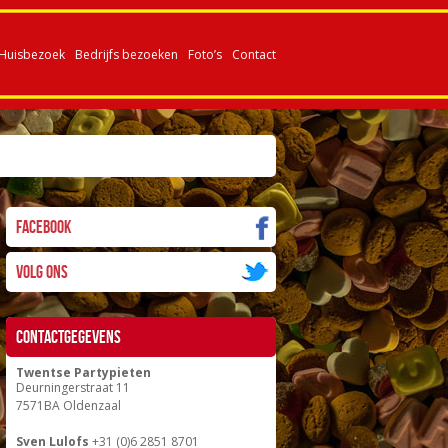
Huisbezoek
Bedrijfs bezoeken
Foto’s
Contact
Facebook
Volg ons
Contactgegevens
Twentse Partypieten
Deurningerstraat 11
7571BA Oldenzaal
Sven Lulofs
+31 (0)6 2851 8701