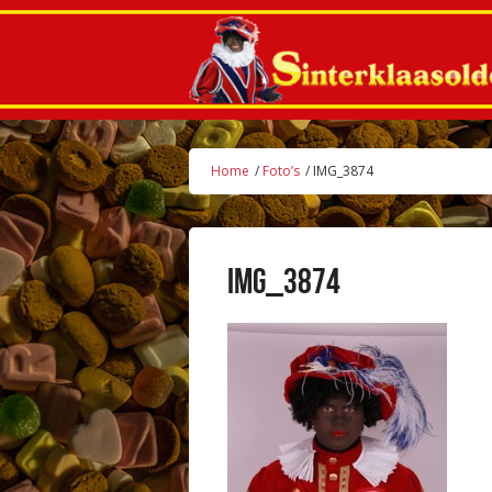
Home
/
Foto’s
/ IMG_3874
IMG_3874