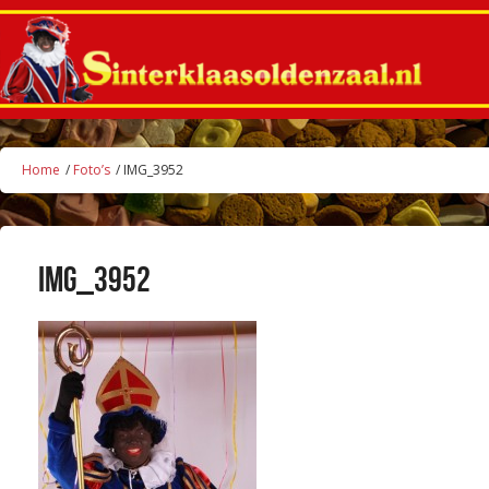
Home
/
Foto’s
/ IMG_3952
IMG_3952