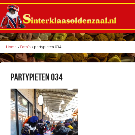
Home
/
Foto’s
/ partypieten 034
partypieten 034