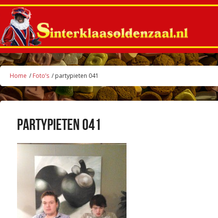
Home
/
Foto’s
/ partypieten 041
partypieten 041