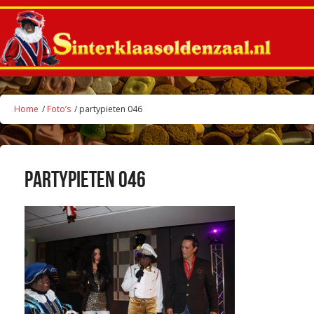
Home
/
Foto’s
/ partypieten 046
partypieten 046