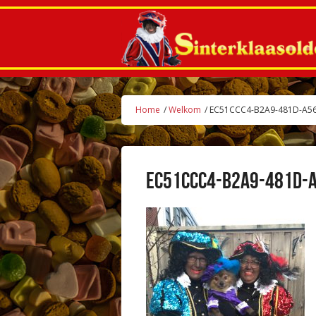
Home
/
Welkom
/ EC51CCC4-B2A9-481D-A5
EC51CCC4-B2A9-481D-