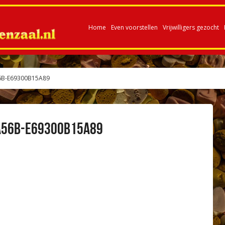
Home
Even voorstellen
Vrijwilligers gezocht
6B-E69300B15A89
A56B-E69300B15A89