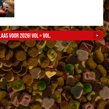
aas voor 2026! Vol = vol.
>