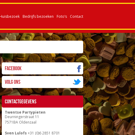
Huisbezoek
Bedrijfs bezoeken
Foto’s
Contact
Facebook
Volg ons
Contactgegevens
Twentse Partypieten
Deurningerstraat 11
7571BA Oldenzaal
Sven Lulofs
+31 (0)6 2851 8701