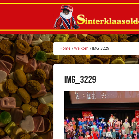
Home
/
Welkom
/ IMG_3229
IMG_3229